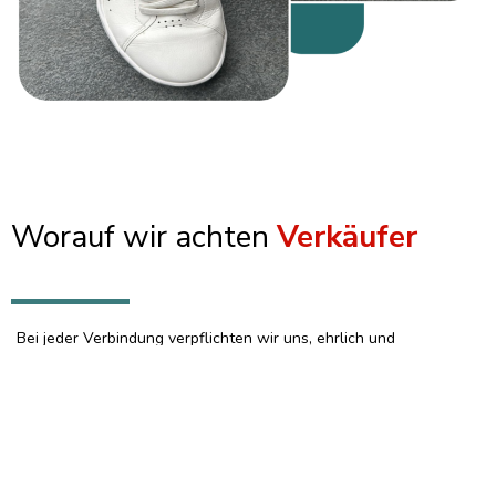
Worauf wir achten
Verkäufer
Bei jeder Verbindung verpflichten wir uns, ehrlich und
vertrauenswürdig zu sein.
Wir wollen die gleichen Qualitäten bei
den Verkäufern, mit denen wir zu tun haben.
Wir können
zusammenarbeiten, um ein Unternehmen aufzubauen, das zu
langfristigen Einnahmen für Ihr Unternehmen führt.
Unsere
erfolgreichsten Verkäufer zeigen Flexibilität und Offenheit, sich
an einen sich ständig verändernden Markt anzupassen, sowie die